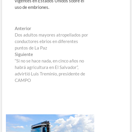
vigentes en Estados Unidos sobre el
uso de embriones.
Navegación
Entrada
Anterior
anterior:
Dos adultos mayores atropellados por
de
conductores ebrios en diferentes
entradas
puntos de La Paz
Entrada
Siguiente
siguiente:
“Si no se hace nada, en cinco años no
habrá agricultura en El Salvador”,
advirtió Luis Treminio, presidente de
CAMPO