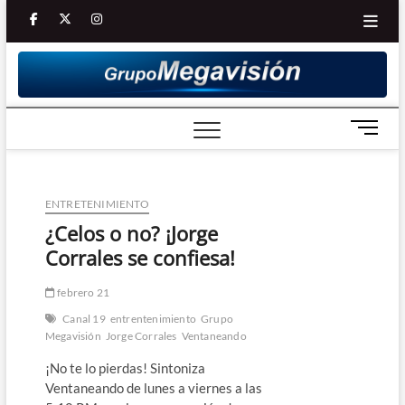
Saltar
facebook
twitter
Youtube
instagram
al
contenido
B
o
t
ó
ENTRETENIMIENTO
n
d
¿Celos o no? ¡Jorge
e
Corrales se confiesa!
m
e
febrero 21
n
Canal 19
entrentenimiento
Grupo
ú
Megavisión
Jorge Corrales
Ventaneando
¡No te lo pierdas! Sintoniza
Ventaneando de lunes a viernes a las