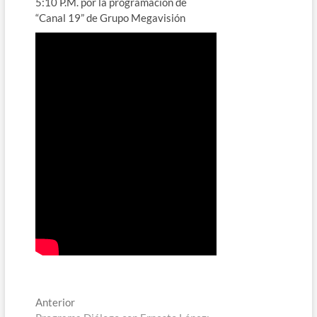
5:10 P.M. por la programación de
“Canal 19” de Grupo Megavisión
Navegación
Entrada
Anterior