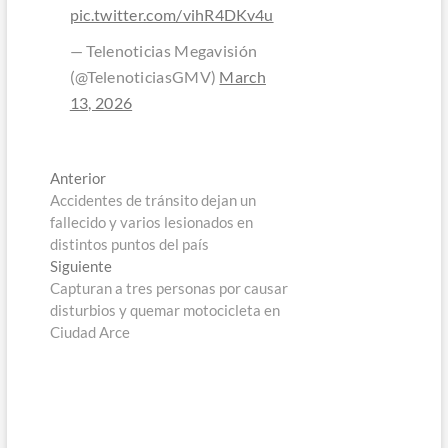
pic.twitter.com/vihR4DKv4u
— Telenoticias Megavisión
(@TelenoticiasGMV)
March
13, 2026
Navegación
Entrada
Anterior
anterior:
Accidentes de tránsito dejan un
de
fallecido y varios lesionados en
entradas
distintos puntos del país
Entrada
Siguiente
siguiente:
Capturan a tres personas por causar
disturbios y quemar motocicleta en
Ciudad Arce