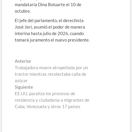
mandataria Dina Boluarte el 10 de
octubre.
El jefe del parlamento, el derechista
José Jerí, asumió el poder de manera
interina hasta julio de 2026, cuando
tomará juramento el nuevo presidente.
Navegación
Entrada
Anterior
anterior:
Trabajadora muere atropellada por un
de
tractor mientras recolectaba caña de
entradas
azúcar
Entrada
Siguiente
siguiente:
EE.UU. paraliza los procesos de
residencia y ciudadanía a migrantes de
Cuba, Venezuela y otros 17 países