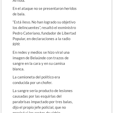
Arriola.
En el ataque no se presentaron heridos
de bala.
“Está ileso. No han logrado su objetivo
los delincuentes”, resaltó el exministro
Pedro Cateriano, fundador de Libertad
Popular, en declaraciones a la radio
RPP.
En redes y medios se hizo viral una
imagen de Belaúnde con trazos de
sangre en la cara y en su camisa
blanca.
La camioneta del político era
conducida por un chofer.
La sangre sería producto de lesiones
causadas por las esquirlas del
parabrisas impactado por tres balas,
dijo el propio jefe policial, que no
precisó si los restos de vidrio