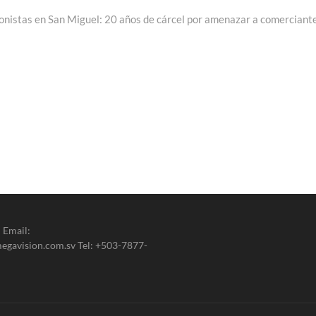
rada
uiente:
onistas en San Miguel: 20 años de cárcel por amenazar a comerciant
 Email:
gavision.com.sv Tel: +503-7877-