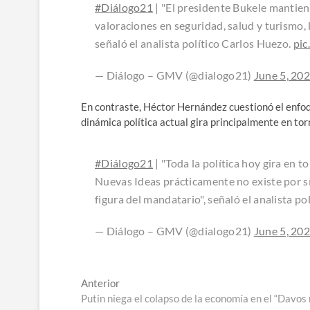
#Diálogo21
| "El presidente Bukele mantien
valoraciones en seguridad, salud y turismo, 
señaló el analista político Carlos Huezo.
pi
— Diálogo – GMV (@dialogo21)
June 5, 20
En contraste, Héctor Hernández cuestionó el enfoque
dinámica política actual gira principalmente en tor
#Diálogo21
| "Toda la política hoy gira en t
Nuevas Ideas prácticamente no existe por s
figura del mandatario", señaló el analista p
— Diálogo – GMV (@dialogo21)
June 5, 20
Navegación
Entrada
Anterior
anterior:
Putin niega el colapso de la economía en el “Davos 
de