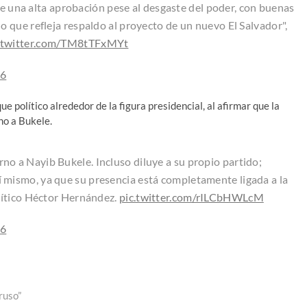
e una alta aprobación pese al desgaste del poder, con buenas
lo que refleja respaldo al proyecto de un nuevo El Salvador",
c.twitter.com/TM8tTFxMYt
26
 político alrededor de la figura presidencial, al afirmar que la
no a Bukele.
orno a Nayib Bukele. Incluso diluye a su propio partido;
í mismo, ya que su presencia está completamente ligada a la
olítico Héctor Hernández.
pic.twitter.com/rILCbHWLcM
26
ruso”