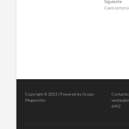
Ent
Siguiente
entradas
sig
Caen extorsi
Copyright © 2023 | Powered by Grupo
Contacto:
Megavisión
ventas@me
6492