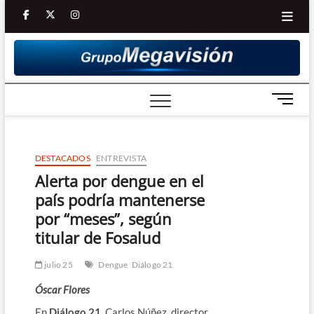
Saltar
facebook
twitter
Youtube
instagram
al
contenido
B
o
t
ó
DESTACADOS
ENTREVISTA
n
d
Alerta por dengue en el
e
país podría mantenerse
m
por “meses”, según
e
titular de Fosalud
n
ú
julio 25
Dengue
Diálogo 21
Óscar Flores
En
Diálogo 21
, Carlos Núñez, director