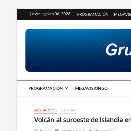
Saltar
jueves, agosto 06, 2026
PROGRAMACIÓN
MEGAVI
al
contenido
PROGRAMACIÓN
MEGAVISIONGO
DESTACADOS
NOTICIAS
Volcán al suroeste de Islandia e
abril 01
Internacionales
Islandia
noticias