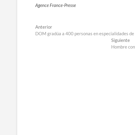
Agence France-Presse
Navegación
Entrada
Anterior
anterior:
DOM gradúa a 400 personas en especialidades de 
de
En
Siguiente
entradas
si
Hombre cond