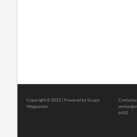
Copyright © 2023 | Powered by Grupo
Contacto:
Megavisión
ventas@me
6492