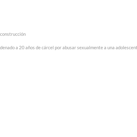
construcción
trada
guiente:
enado a 20 años de cárcel por abusar sexualmente a una adolescen