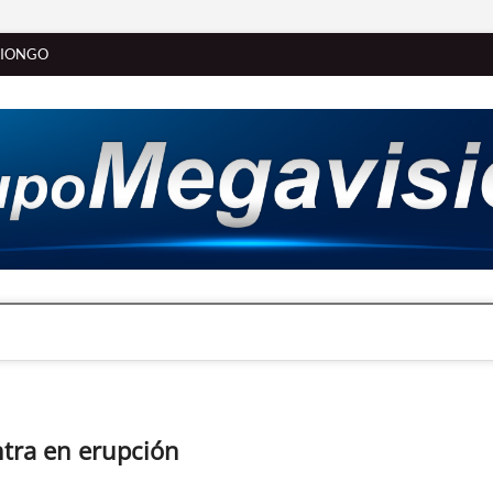
SIONGO
ntra en erupción