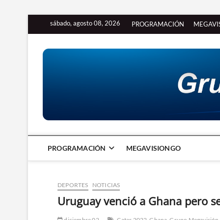
Saltar
sábado, agosto 08, 2026
PROGRAMACIÓN
MEGAVI
al
contenido
PROGRAMACIÓN
MEGAVISIONGO
DEPORTES
NOTICIAS
Uruguay venció a Ghana pero s
diciembre 02
Catar 2022
Ghana
Grupo Megavisión