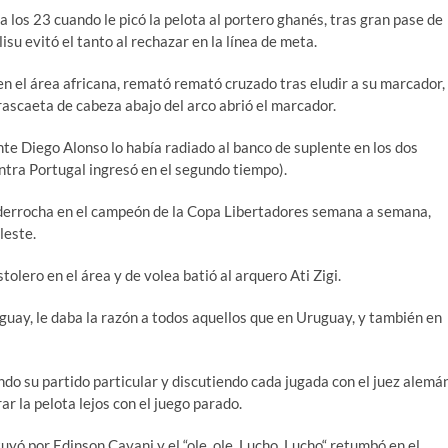
 los 23 cuando le picó la pelota al portero ghanés, tras gran pase de
su evitó el tanto al rechazar en la línea de meta.
en el área africana, remató remató cruzado tras eludir a su marcador,
rascaeta de cabeza abajo del arco abrió el marcador.
te Diego Alonso lo había radiado al banco de suplente en los dos
ntra Portugal ingresó en el segundo tiempo).
ue derrocha en el campeón de la Copa Libertadores semana a semana,
leste.
tolero en el área y de volea batió al arquero Ati Zigi.
uguay, le daba la razón a todos aquellos que en Uruguay, y también en
ndo su partido particular y discutiendo cada jugada con el juez alemá
ar la pelota lejos con el juego parado.
uyó por Edinson Cavani y el “ole, ole, Lucho, Lucho“ retumbó en el