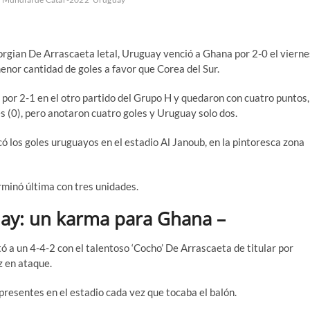
rgian De Arrascaeta letal, Uruguay venció a Ghana por 2-0 el vierne
nor cantidad de goles a favor que Corea del Sur.
l por 2-1 en el otro partido del Grupo H y quedaron con cuatro puntos,
es (0), pero anotaron cuatro goles y Uruguay solo dos.
 los goles uruguayos en el estadio Al Janoub, en la pintoresca zona
erminó última con tres unidades.
uay: un karma para Ghana –
ó a un 4-4-2 con el talentoso ‘Cocho’ De Arrascaeta de titular por
z en ataque.
resentes en el estadio cada vez que tocaba el balón.