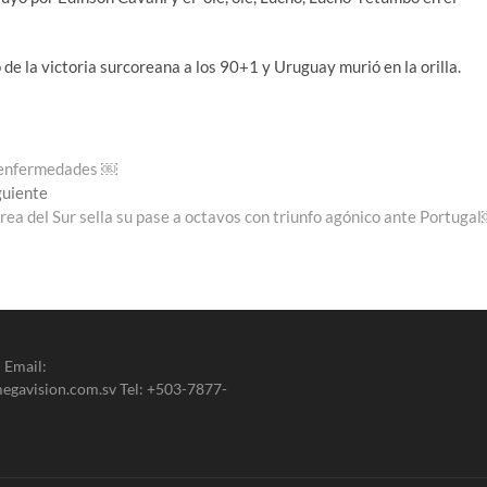
 de la victoria surcoreana a los 90+1 y Uruguay murió en la orilla.
r enfermedades ￼
Entrada
guiente
siguiente:
rea del Sur sella su pase a octavos con triunfo agónico ante Portuga
 Email:
gavision.com.sv Tel: +503-7877-