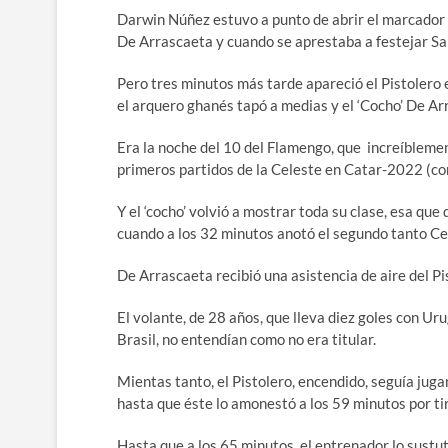
Darwin Núñez estuvo a punto de abrir el marcador a
De Arrascaeta y cuando se aprestaba a festejar Sali
Pero tres minutos más tarde apareció el Pistolero 
el arquero ghanés tapó a medias y el ‘Cocho’ De Ar
Era la noche del 10 del Flamengo, que increíblemen
primeros partidos de la Celeste en Catar-2022 (co
Y el ‘cocho’ volvió a mostrar toda su clase, esa q
cuando a los 32 minutos anotó el segundo tanto Ce
De Arrascaeta recibió una asistencia de aire del Pis
El volante, de 28 años, que lleva diez goles con Ur
Brasil, no entendían como no era titular.
Mientas tanto, el Pistolero, encendido, seguía juga
hasta que éste lo amonestó a los 59 minutos por tir
Hasta que a los 65 minutos, el entrenador lo sustut