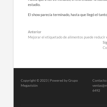
estadio.
El show parecía terminado, hasta que llegó el tanto
Navegación
Entrada
Anterior
anterior:
Mejorar el etiquetado de alimentos puede reduci
de
Si
entradas
Co
Copyright © 2023 | Powered by Grupo
Contacto:
Megavisión
ventas@me
6492