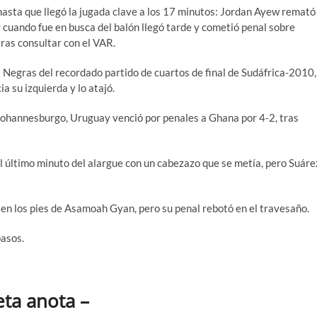
s hasta que llegó la jugada clave a los 17 minutos: Jordan Ayew remató
y cuando fue en busca del balón llegó tarde y cometió penal sobre
tras consultar con el VAR.
s Negras del recordado partido de cuartos de final de Sudáfrica-2010,
ia su izquierda y lo atajó.
en Johannesburgo, Uruguay venció por penales a Ghana por 4-2, tras
l último minuto del alargue con un cabezazo que se metía, pero Suáre
a en los pies de Asamoah Gyan, pero su penal rebotó en el travesaño.
pasos.
eta anota –