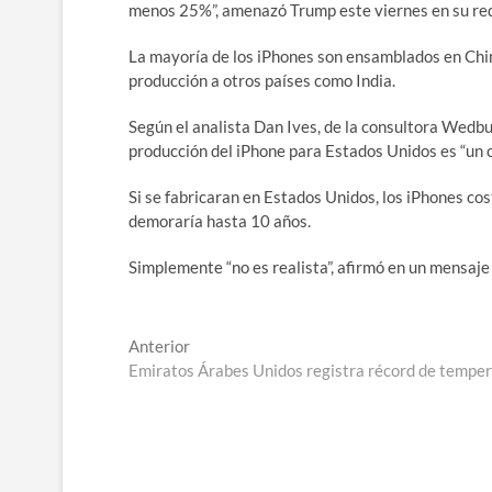
menos 25%”, amenazó Trump este viernes en su red
La mayoría de los iPhones son ensamblados en Chin
producción a otros países como India.
Según el analista Dan Ives, de la consultora Wedbu
producción del iPhone para Estados Unidos es “un c
Si se fabricaran en Estados Unidos, los iPhones co
demoraría hasta 10 años.
Simplemente “no es realista”, afirmó en un mensaje 
Navegación
Entrada
Anterior
anterior:
Emiratos Árabes Unidos registra récord de temper
de
entradas