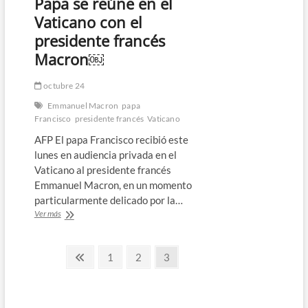
Papa se reúne en el
estado
grave
Vaticano con el
pero
presidente francés
“estable”
y
Macron￼
“lúcido”
octubre 24
Emmanuel Macron
papa
Francisco
presidente francés
Vaticano
AFP El papa Francisco recibió este
lunes en audiencia privada en el
Vaticano al presidente francés
Emmanuel Macron, en un momento
particularmente delicado por la…
Papa
Ver más
se
reúne
Paginación
en
Página
Página
Página
Página
1
2
3
el
anterior
de
Vaticano
con
entradas
el