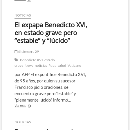
habla
con
el
NOTICIAS
presidente
El expapa Benedicto XVI,
de
Paraguay
en estado grave pero
de
“estable” y “lúcido”
pobreza
y
desigualdades
diciembre 29
Benedicto XVI
estado
grave
News
noticias
Papa
salud
Vaticano
por AFP El expontífice Benedicto XVI,
de 95 años, por quien su sucesor
Francisco pidió oraciones, se
encuentra grave pero “estable” y
“plenamente lúcido”, informó…
El
Ver más
expapa
Benedicto
XVI,
NOTICIAS
en