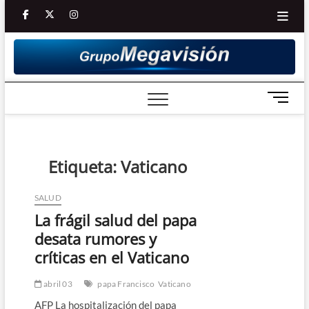
Saltar
facebook
twitter
Youtube
instagram
al
contenido
B
o
t
ó
n
Etiqueta:
Vaticano
d
e
SALUD
m
La frágil salud del papa
e
n
desata rumores y
ú
críticas en el Vaticano
abril 03
papa Francisco
Vaticano
AFP La hospitalización del papa