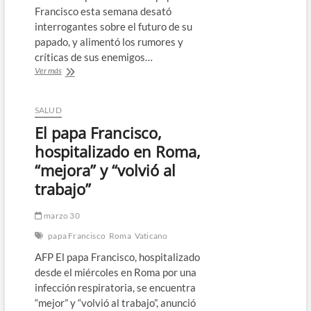
Francisco esta semana desató
interrogantes sobre el futuro de su
papado, y alimentó los rumores y
críticas de sus enemigos…
La
Ver más
frágil
salud
del
SALUD
papa
El papa Francisco,
desata
rumores
hospitalizado en Roma,
y
“mejora” y “volvió al
críticas
en
trabajo”
el
Vaticano
marzo 30
papa Francisco
Roma
Vaticano
AFP El papa Francisco, hospitalizado
desde el miércoles en Roma por una
infección respiratoria, se encuentra
“mejor” y “volvió al trabajo”, anunció