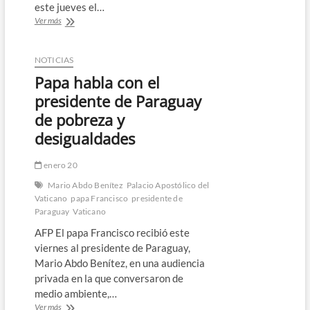
este jueves el…
El
Ver más
papa
Francisco,
hospitalizado
NOTICIAS
en
Papa habla con el
Roma,
“mejora”
presidente de Paraguay
y
de pobreza y
“volvió
al
desigualdades
trabajo”
enero 20
Mario Abdo Benítez
Palacio Apostólico del
Vaticano
papa Francisco
presidente de
Paraguay
Vaticano
AFP El papa Francisco recibió este
viernes al presidente de Paraguay,
Mario Abdo Benítez, en una audiencia
privada en la que conversaron de
medio ambiente,…
Papa
Ver más