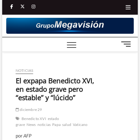
Saltar
facebook
twitter
Youtube
instagram
al
contenido
B
o
t
ó
NOTICIAS
n
d
El expapa Benedicto XVI,
e
en estado grave pero
m
“estable” y “lúcido”
e
n
diciembre 29
ú
Benedicto XVI
estado
grave
News
noticias
Papa
salud
Vaticano
por
AFP