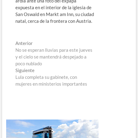
ardía ante una foto del expapa
expuesta en el interior de la iglesia de
San Oswald en Markt am Inn, su ciudad
natal, cerca de la frontera con Austria.
Navegación
Entrada
Anterior
anterior:
No se esperan lluvias para este jueves
de
y el cielo se mantendrá despejado a
entradas
poco nublado
Entrada
Siguiente
siguiente:
Lula completa su gabinete, con
mujeres en ministerios importantes