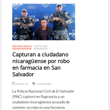
vial
en
Nuevo
Cuscatlán
busca
aliviar
tráfico
y
mejorar
la
conectividad
DESTACADOS
NOTICIAS
en
Capturan a ciudadano
la
zona
nicaragüense por robo
en farmacia en San
Salvador
marzo 11
nacionales
La Policía Nacional Civil de El Salvador
(PNC) capturó en flagrancia a un
ciudadano nicaragüense acusado de
cometer un robo en una farmacia