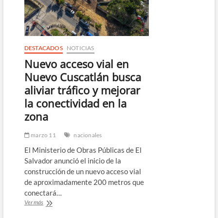
valorados
en
$9.6
millones
DESTACADOS
NOTICIAS
Nuevo acceso vial en
Nuevo Cuscatlán busca
aliviar tráfico y mejorar
la conectividad en la
zona
marzo 11
nacionales
El Ministerio de Obras Públicas de El
Salvador anunció el inicio de la
construcción de un nuevo acceso vial
de aproximadamente 200 metros que
conectará…
Nuevo
Ver más
acceso