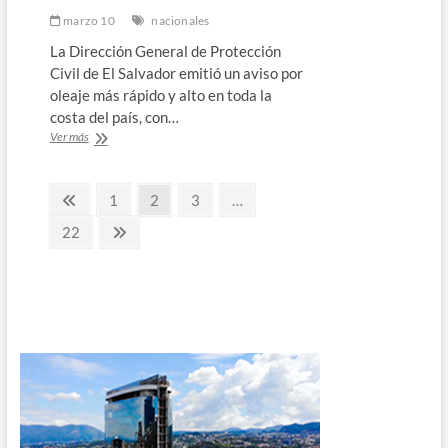
marzo 10
nacionales
La Dirección General de Protección
Civil de El Salvador emitió un aviso por
oleaje más rápido y alto en toda la
costa del país, con…
Protección
Ver más
Civil
emite
Paginación
aviso
Página
Página
Página
Página
1
2
3
…
por
anterior
de
oleaje
Página
Página
22
más
siguiente
entradas
rápido
y
alto
en
la
costa
salvadoreña