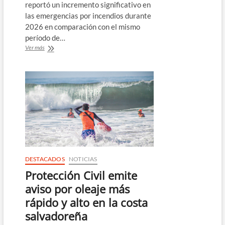
reportó un incremento significativo en
las emergencias por incendios durante
2026 en comparación con el mismo
período de…
Incendios
Ver más
en
El
Salvador
aumentan
91
%
en
2026,
reporta
Cuerpo
de
Bomberos
DESTACADOS
NOTICIAS
de
Protección Civil emite
El
Salvador
aviso por oleaje más
rápido y alto en la costa
salvadoreña