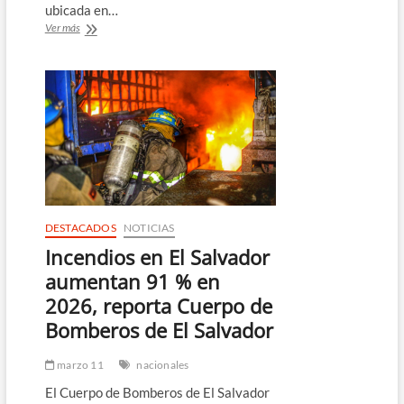
ubicada en…
Capturan
Ver más
a
ciudadano
nicaragüense
por
robo
en
farmacia
en
San
Salvador
DESTACADOS
NOTICIAS
Incendios en El Salvador
aumentan 91 % en
2026, reporta Cuerpo de
Bomberos de El Salvador
marzo 11
nacionales
El Cuerpo de Bomberos de El Salvador