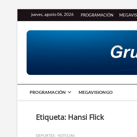
Saltar
jueves, agosto 06, 2026
PROGRAMACIÓN
MEGAVI
al
contenido
PROGRAMACIÓN
MEGAVISIONGO
Etiqueta:
Hansi Flick
DEPORTES
NOTICIAS