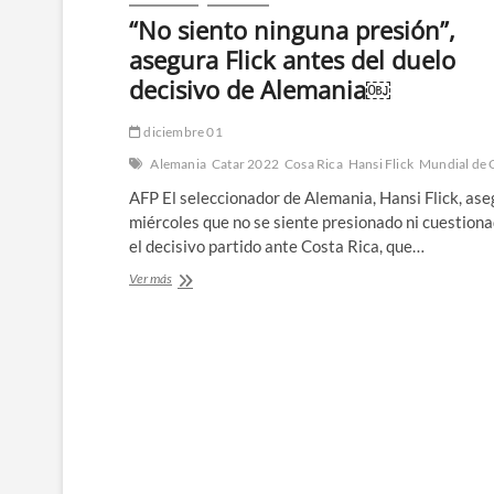
“No siento ninguna presión”,
asegura Flick antes del duelo
decisivo de Alemania￼
diciembre 01
Alemania
Catar 2022
Cosa Rica
Hansi Flick
Mundial de 
AFP El seleccionador de Alemania, Hansi Flick, ase
miércoles que no se siente presionado ni cuestion
el decisivo partido ante Costa Rica, que…
“No
Ver más
siento
ninguna
presión”,
asegura
Flick
antes
del
duelo
decisivo
de