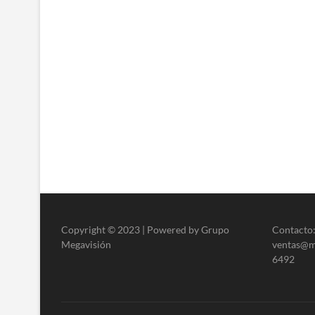
Copyright © 2023 | Powered by Grupo
Contacto:
Megavisión
ventas@me
6492