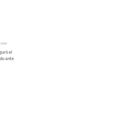
Catar
guró el
ado ante