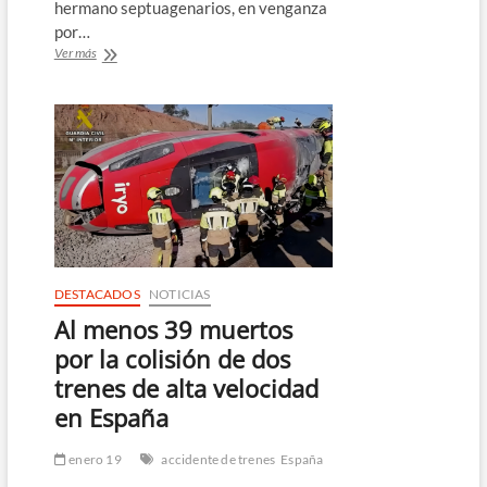
hermano septuagenarios, en venganza
por…
Condenado
Ver más
a
36
años
de
cárcel
en
España
por
el
asesinato
de
tres
DESTACADOS
NOTICIAS
hermanos
Al menos 39 muertos
relacionado
con
por la colisión de dos
una
trenes de alta velocidad
deuda
amorosa
en España
enero 19
accidente de trenes
España