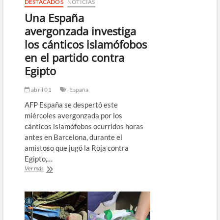
DESTACADOS
NOTICIAS
Una España
avergonzada investiga
los cánticos islamófobos
en el partido contra
Egipto
abril 01
España
AFP España se despertó este
miércoles avergonzada por los
cánticos islamófobos ocurridos horas
antes en Barcelona, durante el
amistoso que jugó la Roja contra
Egipto,…
Una
Ver más
España
avergonzada
investiga
los
cánticos