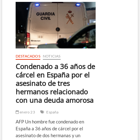
túnel
entre
Marruecos
y
España
para
transportar
hachís
DESTACADOS
NOTICIAS
Condenado a 36 años de
cárcel en España por el
asesinato de tres
hermanos relacionado
con una deuda amorosa
enero 23
España
AFP Un hombre fue condenado en
España a 36 años de cárcel por el
asesinato de dos hermanas y un