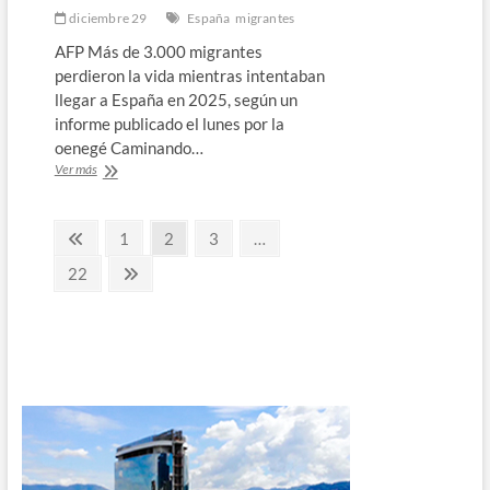
diciembre 29
España
migrantes
AFP Más de 3.000 migrantes
perdieron la vida mientras intentaban
llegar a España en 2025, según un
informe publicado el lunes por la
oenegé Caminando…
Más
Ver más
de
3.000
Paginación
migrantes
Página
Página
Página
Página
1
2
3
…
murieron
anterior
de
tratando
Página
Página
22
de
siguiente
entradas
llegar
a
España
en
2025,
según
una
ONG