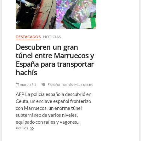
islamófobos
en
el
partido
contra
Egipto
DESTACADOS
NOTICIAS
Descubren un gran
túnel entre Marruecos y
España para transportar
hachís
marzo 31
España
hachís
Marruecos
AFP La policía española descubrió en
Ceuta, un enclave español fronterizo
con Marruecos, un enorme túnel
subterráneo de varios niveles,
equipado con raíles y vagones…
Descubren
Ver más
un
gran