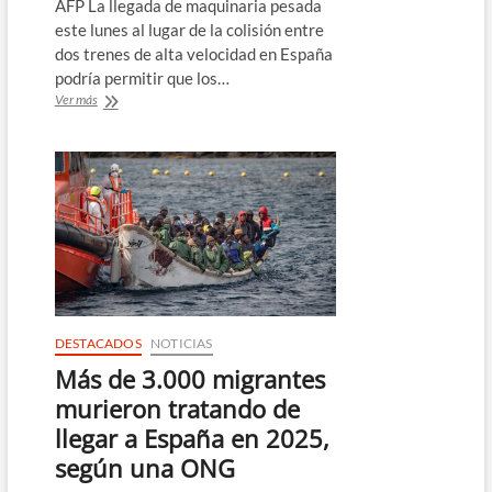
AFP La llegada de maquinaria pesada
este lunes al lugar de la colisión entre
dos trenes de alta velocidad en España
podría permitir que los…
Al
Ver más
menos
39
muertos
por
la
colisión
de
dos
trenes
de
alta
velocidad
DESTACADOS
NOTICIAS
en
Más de 3.000 migrantes
España
murieron tratando de
llegar a España en 2025,
según una ONG