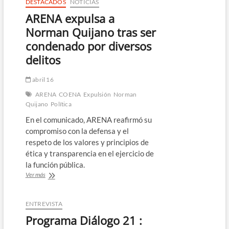
DESTACADOS
NOTICIAS
ARENA expulsa a
Norman Quijano tras ser
condenado por diversos
delitos
abril 16
ARENA
COENA
Expulsión
Norman
Quijano
Política
En el comunicado, ARENA reafirmó su
compromiso con la defensa y el
respeto de los valores y principios de
ética y transparencia en el ejercicio de
la función pública.
ARENA
Ver más
expulsa
a
Norman
ENTREVISTA
Quijano
Programa Diálogo 21 :
tras