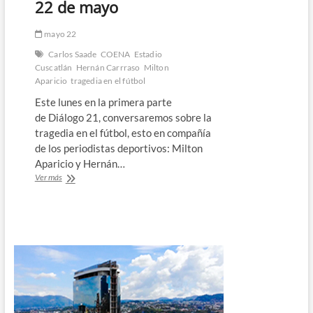
ser
22 de mayo
condenado
por
mayo 22
diversos
delitos
Carlos Saade
COENA
Estadio
Cuscatlán
Hernán Carrraso
Milton
Aparicio
tragedia en el fútbol
Este lunes en la primera parte
de Diálogo 21, conversaremos sobre la
tragedia en el fútbol, esto en compañía
de los periodistas deportivos: Milton
Aparicio y Hernán…
Programa
Ver más
Diálogo
21
:
22
de
mayo