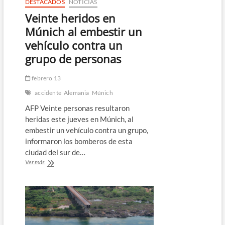
DESTACADOS
NOTICIAS
Veinte heridos en
Múnich al embestir un
vehículo contra un
grupo de personas
febrero 13
accidente
Alemania
Múnich
AFP Veinte personas resultaron
heridas este jueves en Múnich, al
embestir un vehículo contra un grupo,
informaron los bomberos de esta
ciudad del sur de…
Veinte
Ver más
heridos
en
Múnich
al
embestir
un
vehículo