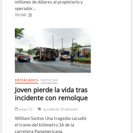
millones de dólares al propietario y
operador…
EEUU
Ver más
busca
USD
100
millones
de
dueño
de
carguero
que
destruyó
puente
de
DESTACADOS
NOTICIAS
Baltimore
Joven pierde la vida tras
incidente con remolque
mayo 13
accidente
El Salvador
William Santos Una tragedia sacudió
el tramo del kilómetro 36 de la
carretera Panamericana,