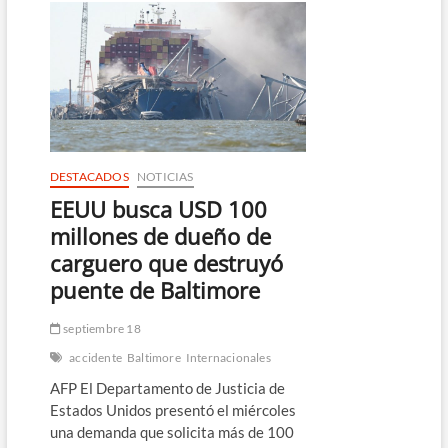
el
derrumbe
de
un
edificio
en
El
Cairo
DESTACADOS
NOTICIAS
EEUU busca USD 100
millones de dueño de
carguero que destruyó
puente de Baltimore
septiembre 18
accidente
Baltimore
Internacionales
AFP El Departamento de Justicia de
Estados Unidos presentó el miércoles
una demanda que solicita más de 100