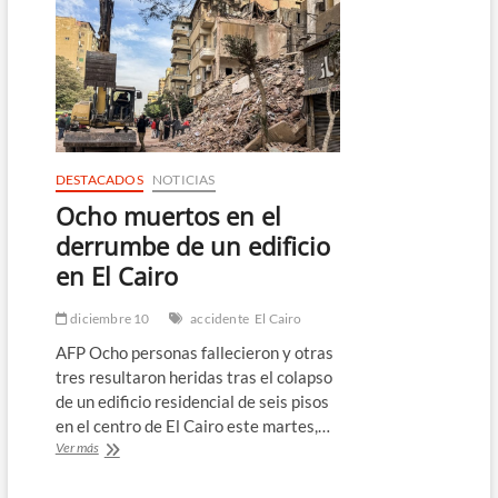
cifra
de
fallecidos
en
colapso
de
puente
en
Brasil
DESTACADOS
NOTICIAS
Ocho muertos en el
derrumbe de un edificio
en El Cairo
diciembre 10
accidente
El Cairo
AFP Ocho personas fallecieron y otras
tres resultaron heridas tras el colapso
de un edificio residencial de seis pisos
en el centro de El Cairo este martes,…
Ocho
Ver más
muertos
en