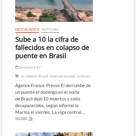
contra
un
grupo
de
personas
DESTACADOS
NOTICIAS
Sube a 10 la cifra de
fallecidos en colapso de
puente en Brasil
diciembre 27
accidente
Brasil
Internacionales
noticias
Agence France-Presse El derrumbe de
un puente el domingo en el norte
de Brasil dejó 10 muertos y siete
desaparecidos, según informó la
Marina el viernes. La viga central…
Sube
Ver más
a
10
la