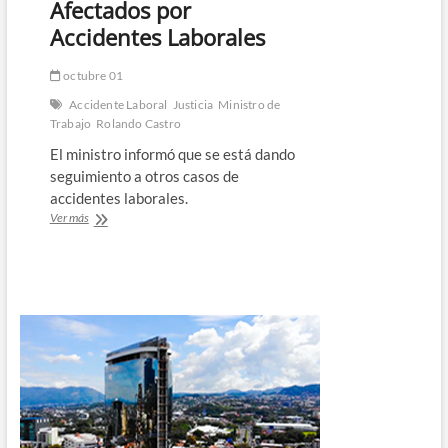
Afectados por
Accidentes Laborales
octubre 01
Accidente Laboral
Justicia
Ministro de
Trabajo
Rolando Castro
El ministro informó que se está dando
seguimiento a otros casos de
accidentes laborales.
Ministro
Ver más
de
Trabajo
Informó
sobre
Acciones
para
Garantizar
Justicia
a
Trabajadores
Afectados
por