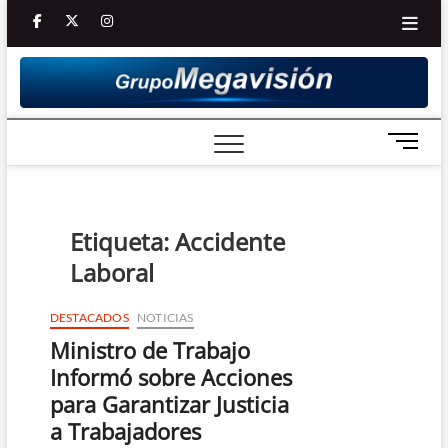
Saltar
facebook
twitter
Youtube
instagram
al
contenido
B
o
t
ó
n
Etiqueta:
Accidente
d
Laboral
e
m
e
DESTACADOS
NOTICIAS
n
Ministro de Trabajo
ú
Informó sobre Acciones
para Garantizar Justicia
a Trabajadores