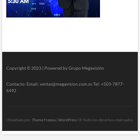
Copyright © 2023 | Powered by Grupo Megavisión
Contacto: Email: ventas@megavision.com.sv Tel: +503-7877-
6492
| Diseñado por:
Theme Freesia
|
WordPress
| © Todos los derechos reservados