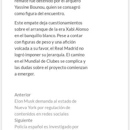
remate fue detenido por el arquero
Yassine Bounou, quien se consagró
como figura del encuentro.
Este empate deja cuestionamientos
sobre el arranque de la era Xabi Alonso
en el banquillo blanco. Pese a contar
con figuras de peso y una afición
volcada a su favor, el Real Madrid no
logró imponer su jerarquía. El camino
en el Mundial de Clubes se complica y
las dudas sobre el proyecto comienzan
a emerger.
Navegación
Entrada
Anterior
anterior:
Elon Musk demanda al estado de
de
Nueva York por regulación de
entradas
contenidos en redes sociales
Entrada
Siguiente
siguiente:
Policía español es investigado por