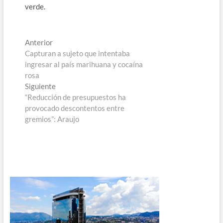
verde.
Navegación
Entrada
Anterior
anterior:
Capturan a sujeto que intentaba
de
ingresar al país marihuana y cocaína
entradas
rosa
Entrada
Siguiente
siguiente:
“Reducción de presupuestos ha
provocado descontentos entre
gremios”: Araujo