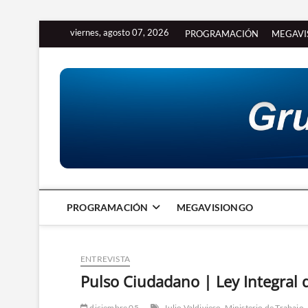
Saltar
viernes, agosto 07, 2026
PROGRAMACIÓN
MEGAVI
al
contenido
PROGRAMACIÓN
MEGAVISIONGO
ENTREVISTA
Pulso Ciudadano | Ley Integral 
diciembre 05
Julio Valdivieso
Ministerio de Trabajo