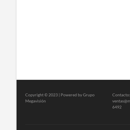
Copyright © 2023 | Powered by Grupo
Contacto:
Megavisión
ventas@me
6492