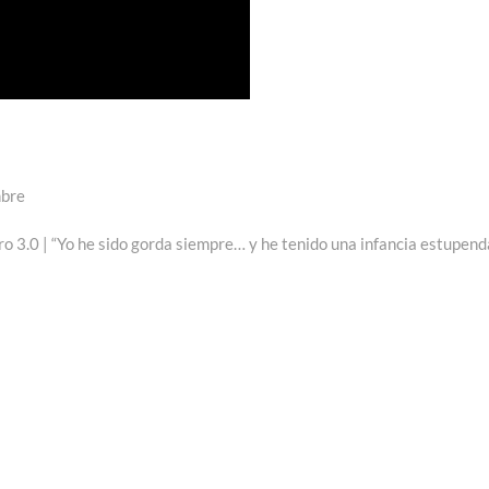
mbre
trada
uiente:
o 3.0 | “Yo he sido gorda siempre… y he tenido una infancia estupend