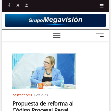
Saltar
facebook
twitter
Youtube
instagram
al
contenido
B
o
t
ó
n
d
e
m
e
n
ú
DESTACADOS
NOTICIAS
Propuesta de reforma al
Código Procesal Penal