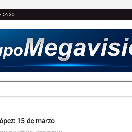
SIONGO
ópez: 15 de marzo
rtega
Julio Valdivieso
Romeo Auerbach