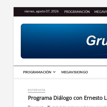
Saltar
viernes, agosto 07, 2026
PROGRAMACIÓN
MEGAVI
al
contenido
PROGRAMACIÓN
MEGAVISIONGO
ENTREVISTA
Programa Diálogo con Ernesto L
marzo 15
Andy Failer
bulevar Los Próceres
Isaac O