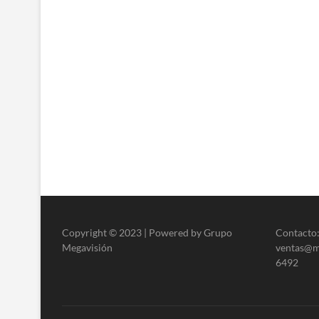
Copyright © 2023 | Powered by Grupo
Contacto:
Megavisión
ventas@me
6492