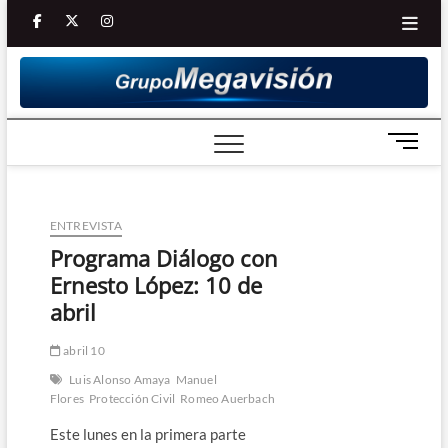
Saltar
facebook
twitter
Youtube
instagram
al
contenido
B
o
t
ó
ENTREVISTA
n
d
Programa Diálogo con
e
Ernesto López: 10 de
m
abril
e
n
abril 10
ú
Luis Alonso Amaya
Manuel
Flores
Protección Civil
Romeo Auerbach
Este lunes en la primera parte