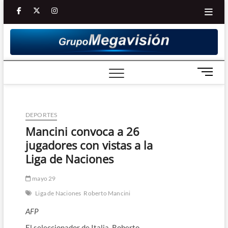
Saltar
facebook
twitter
Youtube
instagram
al
contenido
B
o
t
ó
DEPORTES
n
d
Mancini convoca a 26
e
jugadores con vistas a la
m
Liga de Naciones
e
n
mayo 29
ú
Liga de Naciones
Roberto Mancini
AFP
El seleccionador de Italia, Roberto