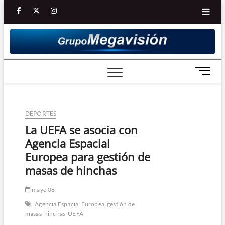
Saltar
facebook
twitter
Youtube
instagram
al
contenido
B
o
t
ó
DEPORTES
n
d
La UEFA se asocia con
e
Agencia Espacial
m
Europea para gestión de
e
masas de hinchas
n
ú
mayo 08
Agencia Espacial Europea
gestión de
masas
hinchas
UEFA