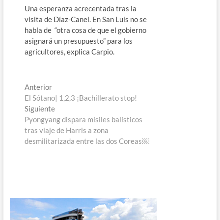
Una esperanza acrecentada tras la
visita de Díaz-Canel. En San Luis no se
habla de “otra cosa de que el gobierno
asignará un presupuesto” para los
agricultores, explica Carpio.
Navegación
Entrada
Anterior
anterior:
El Sótano| 1,2,3 ¡Bachillerato stop!
de
Entrada
Siguiente
entradas
siguiente:
Pyongyang dispara misiles balísticos
tras viaje de Harris a zona
desmilitarizada entre las dos Coreas￼