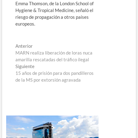
Emma Thomson, de la London School of
Hygiene & Tropical Medicine, señaló el
riesgo de propagación a otros países
europeos.
Navegación
Entrada
Anterior
anterior:
MARN realiza liberación de loras nuca
de
amarilla rescatadas del tráfico ilegal
entradas
Entrada
Siguiente
siguiente:
15 años de prisión para dos pandilleros
de la MS por extorsión agravada