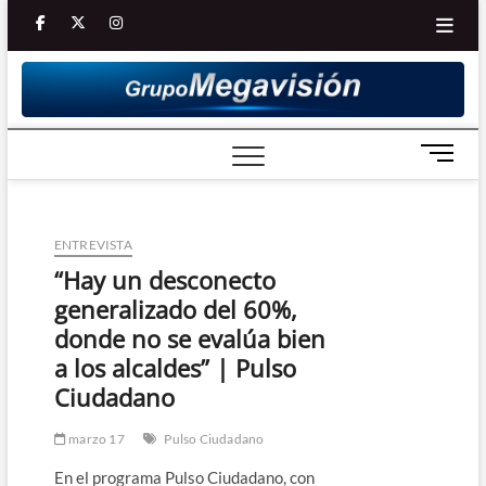
Saltar
facebook
twitter
Youtube
instagram
al
contenido
B
o
t
ó
ENTREVISTA
n
d
“Hay un desconecto
e
generalizado del 60%,
m
donde no se evalúa bien
e
a los alcaldes” | Pulso
n
Ciudadano
ú
marzo 17
Pulso Ciudadano
En el programa Pulso Ciudadano, con