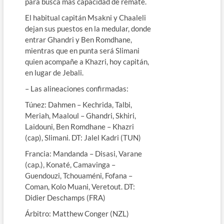
para busca más capacidad de remate.
El habitual capitán Msakni y Chaaleli
dejan sus puestos en la medular, donde
entrar Ghandri y Ben Romdhane,
mientras que en punta será Slimani
quien acompañe a Khazri, hoy capitán,
en lugar de Jebali.
– Las alineaciones confirmadas:
Túnez: Dahmen – Kechrida, Talbi,
Meriah, Maaloul – Ghandri, Skhiri,
Laidouni, Ben Romdhane – Khazri
(cap), Slimani. DT: Jalel Kadri (TUN)
Francia: Mandanda – Disasi, Varane
(cap.), Konaté, Camavinga –
Guendouzi, Tchouaméni, Fofana –
Coman, Kolo Muani, Veretout. DT:
Didier Deschamps (FRA)
Árbitro: Matthew Conger (NZL)