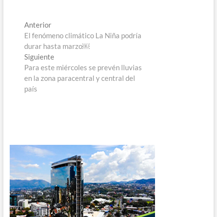
Navegación
Entrada
Anterior
anterior:
El fenómeno climático La Niña podría
de
durar hasta marzo￼
entradas
Entrada
Siguiente
siguiente:
Para este miércoles se prevén lluvias
en la zona paracentral y central del
país