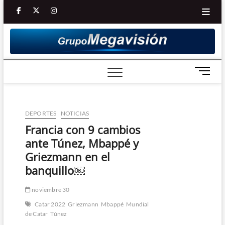
Saltar
facebook
twitter
Youtube
instagram
al
contenido
B
o
t
ó
DEPORTES
NOTICIAS
n
d
Francia con 9 cambios
e
ante Túnez, Mbappé y
m
Griezmann en el
e
banquillo￼
n
ú
noviembre 30
Catar 2022
Griezmann
Mbappé
Mundial
de Catar
Túnez