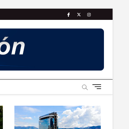
facebook
twitter
Youtube
instagram
B
o
t
ó
n
d
e