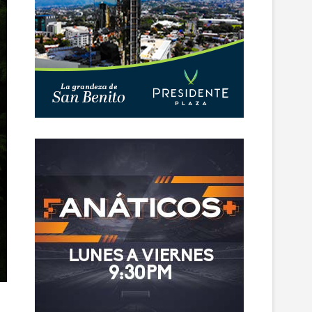
m
e
n
ú