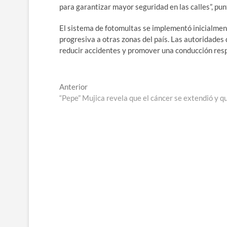
para garantizar mayor seguridad en las calles”, pun
El sistema de fotomultas se implementó inicialme
progresiva a otras zonas del país. Las autoridades
reducir accidentes y promover una conducción res
Navegación
Entrada
Anterior
anterior:
“Pepe” Mujica revela que el cáncer se extendió y 
de
entradas