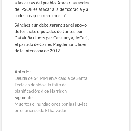
a las casas del pueblo. Atacar las sedes
del PSOE es atacar a la democracia y a
todos los que creen en ella”.
Sánchez aún debe garantizar el apoyo
de los siete diputados de Juntos por
Cataluña (Junts per Catalunya, JxCat),
el partido de Carles Puigdemont, líder
de la intentona de 2017.
Navegación
Entrada
Anterior
anterior:
Deuda de $4 MM en Alcaldía de Santa
de
Tecla es debido a la falta de
entradas
planificación: dice Harrison
Entrada
Siguiente
siguiente:
Muertos e inundaciones por las lluvias
en el oriente de El Salvador