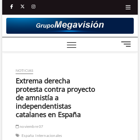
Saltar
facebook
twitter
Youtube
instagram
al
contenido
B
o
t
ó
NOTICIAS
n
d
Extrema derecha
e
protesta contra proyecto
m
de amnistía a
e
independentistas
n
catalanes en España
ú
noviembre 07
España
Internacionales