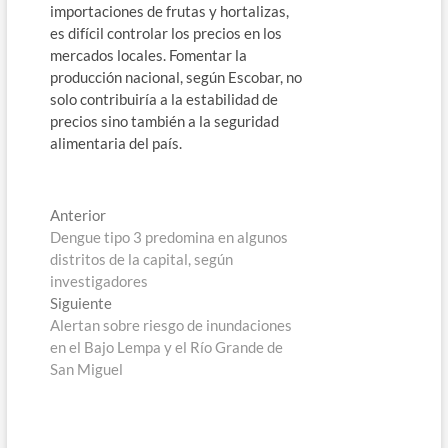
importaciones de frutas y hortalizas,
es difícil controlar los precios en los
mercados locales. Fomentar la
producción nacional, según Escobar, no
solo contribuiría a la estabilidad de
precios sino también a la seguridad
alimentaria del país.
Navegación
Entrada
Anterior
anterior:
Dengue tipo 3 predomina en algunos
de
distritos de la capital, según
entradas
investigadores
Entrada
Siguiente
siguiente:
Alertan sobre riesgo de inundaciones
en el Bajo Lempa y el Río Grande de
San Miguel