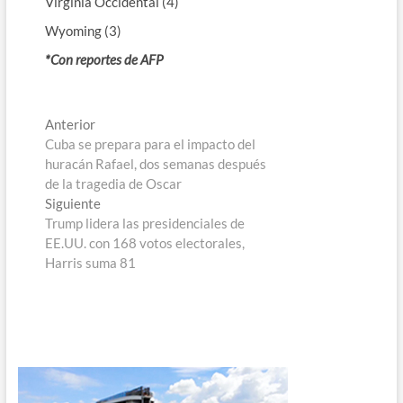
Virginia Occidental (4)
Wyoming (3)
*Con reportes de AFP
Navegación
Entrada
Anterior
anterior:
Cuba se prepara para el impacto del
de
huracán Rafael, dos semanas después
entradas
de la tragedia de Oscar
Entrada
Siguiente
siguiente:
Trump lidera las presidenciales de
EE.UU. con 168 votos electorales,
Harris suma 81