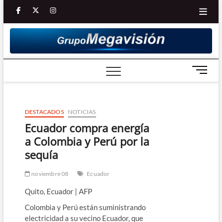
Saltar
facebook
twitter
Youtube
instagram
al
contenido
B
o
t
ó
DESTACADOS
NOTICIAS
n
d
Ecuador compra energía
e
a Colombia y Perú por la
m
sequía
e
n
noviembre 08
Ecuador
ú
Quito, Ecuador | AFP
Colombia y Perú están suministrando
electricidad a su vecino Ecuador, que