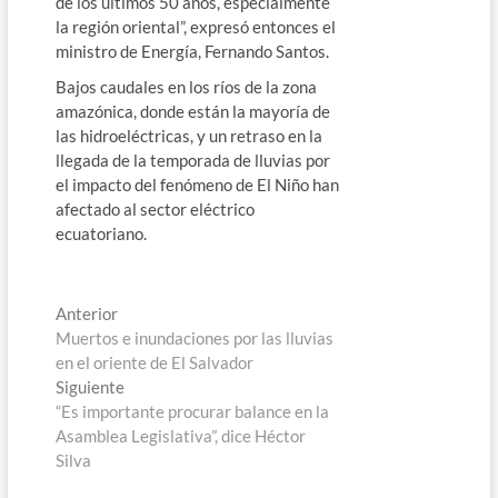
de los últimos 50 años, especialmente
la región oriental”, expresó entonces el
ministro de Energía, Fernando Santos.
Bajos caudales en los ríos de la zona
amazónica, donde están la mayoría de
las hidroeléctricas, y un retraso en la
llegada de la temporada de lluvias por
el impacto del fenómeno de El Niño han
afectado al sector eléctrico
ecuatoriano.
Navegación
Entrada
Anterior
anterior:
Muertos e inundaciones por las lluvias
de
en el oriente de El Salvador
entradas
Entrada
Siguiente
siguiente:
“Es importante procurar balance en la
Asamblea Legislativa”, dice Héctor
Silva