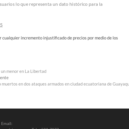
suarios lo que representa un dato histórico para la
25
ar cualquier incremento injustificado de precios por medio de los
a un menor en La Libertad
Entrada
iente
siguiente:
 muertos en dos ataques armados en ciudad ecuatoriana de Guayaqu
 Email: