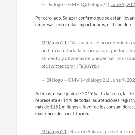
— Diálogo – GMV (@dialogo21)
June 9, 20
Por otro lado, Salazar confirmó que se están llev
empresas, entre ellas importadoras, distribuidores
#Diálogo21
| “Activamos el procedimiento 
no han remitado la información que fue requ
alimento y obviamente pueden ser multadas
pic.twitter.com/KTa3uYrjxr
— Diálogo – GMV (@dialogo21)
June 9, 20
Además, desde junio de 2019 hasta la fecha, la De
representa el 44 % de todas las atenciones registra
más de $151 millones a favor de los consumidores, 
existencia de la institución.
#Diálogo21
| Ricardo Salazar, presidente d