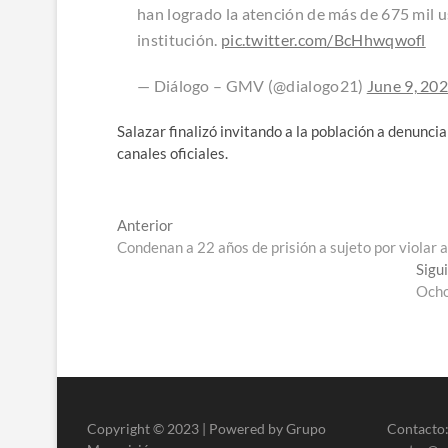
han logrado la atención de más de 675 mil u
institución.
pic.twitter.com/BcHhwqwofl
— Diálogo – GMV (@dialogo21)
June 9, 20
Salazar finalizó invitando a la población a denunci
canales oficiales.
Navegación
Entrada
Anterior
anterior:
Condenan a 22 años de prisión a sujeto por violar 
de
Sigu
entradas
Ocho
Copyright © 2023 | Powered by Grupo
Contacto: