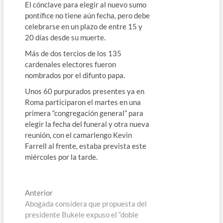
El cónclave para elegir al nuevo sumo
pontífice no tiene aún fecha, pero debe
celebrarse en un plazo de entre 15 y
20 días desde su muerte.
Más de dos tercios de los 135
cardenales electores fueron
nombrados por el difunto papa.
Unos 60 purpurados presentes ya en
Roma participaron el martes en una
primera “congregación general” para
elegir la fecha del funeral y otra nueva
reunión, con el camarlengo Kevin
Farrell al frente, estaba prevista este
miércoles por la tarde.
Navegación
Entrada
Anterior
anterior:
Abogada considera que propuesta del
de
presidente Bukele expuso el “doble