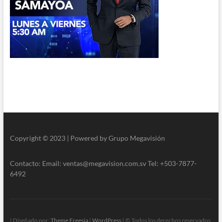
Copyright © 2023 | Powered by Grupo Megavisión
Contacto: Email: ventas@megavision.com.sv Tel: +503-7877-
6492
| Diseñado por:
Theme Freesia
|
WordPress
| © Todos los derechos reservados