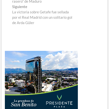
entradas
rasero” de Maduro
Entrada
Siguiente
siguiente:
La victoria sobre Getafe fue sellada
por el Real Madrid con un solitario gol
de Arda Güler