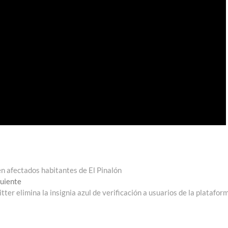
ven afectados habitantes de El Pinalón
Entrada
guiente
siguiente:
tter elimina la insignia azul de verificación a usuarios de la platafor