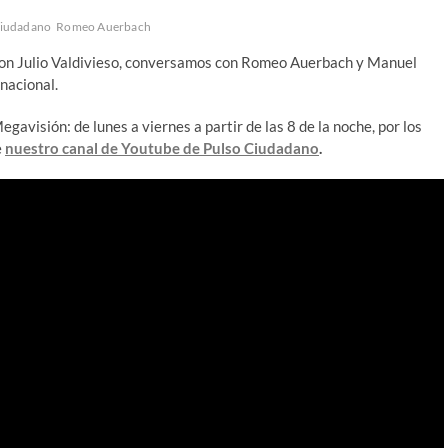
Ciudadano
Romeo Auerbach
 con Julio Valdivieso, conversamos con Romeo Auerbach y Manuel
 nacional.
avisión: de lunes a viernes a partir de las 8 de la noche, por los
e
nuestro canal de Youtube de Pulso Ciudadano
.