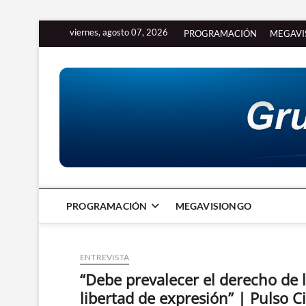
Saltar
viernes, agosto 07, 2026
PROGRAMACIÓN
MEGAVI
al
contenido
PROGRAMACIÓN
MEGAVISIONGO
ENTREVISTA
“Debe prevalecer el derecho de l
libertad de expresión” | Pulso 