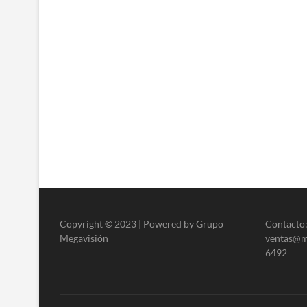
Copyright © 2023 | Powered by Grupo
Contacto:
Megavisión
ventas@me
6492