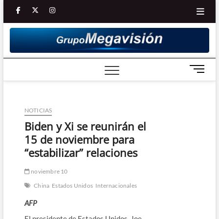
Saltar
facebook
twitter
Youtube
instagram
al
contenido
B
o
t
ó
NOTICIAS
n
d
Biden y Xi se reunirán el
e
15 de noviembre para
m
“estabilizar” relaciones
e
n
noviembre 10
ú
China
Estados Unidos
Internacionales
AFP
El presidente de Estados Unidos, Joe