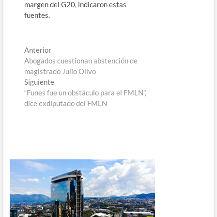
margen del G20, indicaron estas
fuentes.
Navegación
Entrada
Anterior
anterior:
Abogados cuestionan abstención de
de
magistrado Julio Olivo
entradas
Entrada
Siguiente
siguiente:
“Funes fue un obstáculo para el FMLN”,
dice exdiputado del FMLN