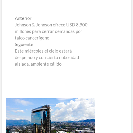
Navegación
Entrada
Anterior
anterior:
Johnson & Johnson ofrece USD 8,900
de
millones para cerrar demandas por
entradas
talco cancerígeno
Entrada
Siguiente
siguiente:
Este miércoles el cielo estará
despejado y con cierta nubosidad
aislada, ambiente cálido