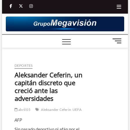
Saltar
facebook
twitter
Youtube
instagram
al
contenido
B
o
t
ó
DEPORTES
n
d
Aleksander Ceferin, un
e
capitán discreto que
m
creció ante las
e
adversidades
n
ú
abril 05
Aleksander Ceferin
UEFA
AFP
Sin pasado deportivo ni afán por el