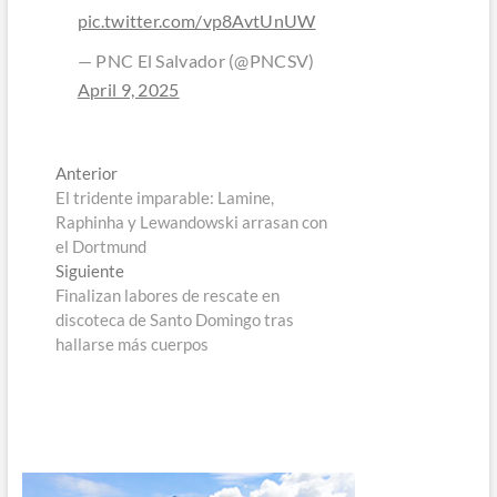
pic.twitter.com/vp8AvtUnUW
— PNC El Salvador (@PNCSV)
April 9, 2025
Navegación
Entrada
Anterior
anterior:
El tridente imparable: Lamine,
de
Raphinha y Lewandowski arrasan con
entradas
el Dortmund
Entrada
Siguiente
siguiente:
Finalizan labores de rescate en
discoteca de Santo Domingo tras
hallarse más cuerpos