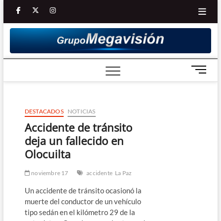
Saltar
facebook
twitter
Youtube
instagram
al
contenido
B
o
t
ó
DESTACADOS
NOTICIAS
n
d
Accidente de tránsito
e
deja un fallecido en
m
Olocuilta
e
n
noviembre 17
accidente
La Paz
ú
Un accidente de tránsito ocasionó la
muerte del conductor de un vehículo
tipo sedán en el kilómetro 29 de la