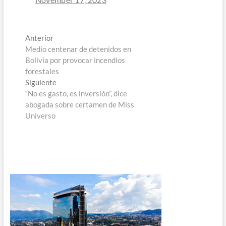
Navegación
Entrada
Anterior
anterior:
Medio centenar de detenidos en
de
Bolivia por provocar incendios
entradas
forestales
Entrada
Siguiente
siguiente:
“No es gasto, es inversión”, dice
abogada sobre certamen de Miss
Universo