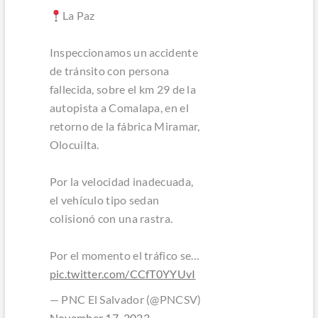
La Paz
Inspeccionamos un accidente
de tránsito con persona
fallecida, sobre el km 29 de la
autopista a Comalapa, en el
retorno de la fábrica Miramar,
Olocuilta.
Por la velocidad inadecuada,
el vehículo tipo sedan
colisionó con una rastra.
Por el momento el tráfico se…
pic.twitter.com/CCfT0YYUvI
— PNC El Salvador (@PNCSV)
November 17, 2023