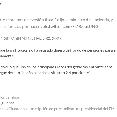
a.
 teníamos de evasión fiscal", dijo el ministro de Hacienda, y
s esfuerzos por hacer".
pic.twitter.com/7MRxratUNG
s21 GMV (@TN21sv)
May 30, 2023
e la institución no ha retirado dinero del fondo de pensiones para el
esamente.
do dijo que uno de los principales retos del gobierno entrante será
ún detalló, “el año pasado se situó en 2.6 por ciento”.
idos cambios
Entrada
iguiente
siguiente:
ulso Ciudadano | Inscripción de precandidatura presidencial del FM