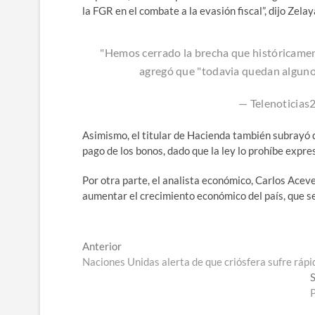
la FGR en el combate a la evasión fiscal”, dijo Zelay
"Hemos cerrado la brecha que históricamente
agregó que "todavia quedan alguno
— Telenoticia
Asimismo, el titular de Hacienda también subrayó qu
pago de los bonos, dado que la ley lo prohíbe expr
Por otra parte, el analista económico, Carlos Aceve
aumentar el crecimiento económico del país, que seg
Navegación
Entrada
Anterior
anterior:
Naciones Unidas alerta de que criósfera sufre ráp
de
S
entradas
P