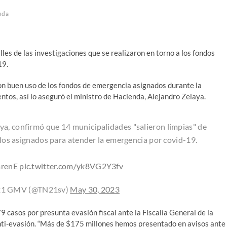
nda
lles de las investigaciones que se realizaron en torno a los fondos
19.
ron buen uso de los fondos de emergencia asignados durante la
ntos, así lo aseguró el ministro de Hacienda, Alejandro Zelaya.
ya, confirmó que 14 municipalidades "salieron limpias" de
os asignados para atender la emergencia por covid-19.
renE
pic.twitter.com/yk8VG2Y3fv
s21 GMV (@TN21sv)
May 30, 2023
 casos por presunta evasión fiscal ante la Fiscalía General de la
nti-evasión. “Más de $175 millones hemos presentado en avisos ante