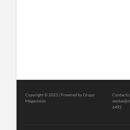
Copyright © 2023 | Powered by Grupo
Contacto:
Megavisión
ventas@me
6492