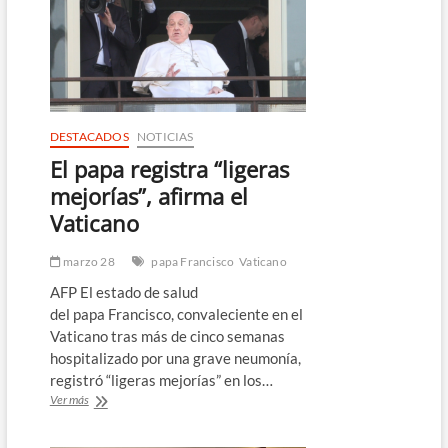
los
88
años
DESTACADOS
NOTICIAS
El papa registra “ligeras
mejorías”, afirma el
Vaticano
marzo 28
papa Francisco
Vaticano
AFP El estado de salud
del papa Francisco, convaleciente en el
Vaticano tras más de cinco semanas
hospitalizado por una grave neumonía,
registró “ligeras mejorías” en los…
El
Ver más
papa
registra