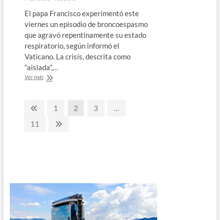
El papa Francisco experimentó este
viernes un episodio de broncoespasmo
que agravó repentinamente su estado
respiratorio, según informó el
Vaticano. La crisis, descrita como
“aislada”,…
El
Ver más
papa
Francisco
Paginación
sufre
Página
Página
Página
Página
1
2
3
…
complicación
anterior
de
respiratoria
Página
Página
11
y
siguiente
entradas
su
estado
sigue
en
observación