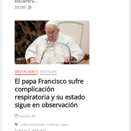
encuentra…
El
Ver más
papa,
hospitalizado,
pide
en
una
carta
el
final
de
los
conflictos
en
DESTACADOS
NOTICIAS
el
El papa Francisco sufre
mundo
complicación
respiratoria y su estado
sigue en observación
febrero 28
Internacionales
noticias
papa
Francisco
Vaticano