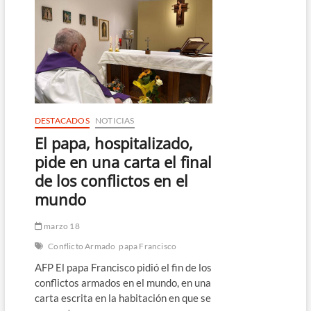
“ligeras
mejorías”,
afirma
el
Vaticano
DESTACADOS
NOTICIAS
El papa, hospitalizado,
pide en una carta el final
de los conflictos en el
mundo
marzo 18
Conflicto Armado
papa Francisco
AFP El papa Francisco pidió el fin de los
conflictos armados en el mundo, en una
carta escrita en la habitación en que se