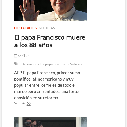
mundo
al
fallecido
papa
Francisco
DESTACADOS
NOTICIAS
El papa Francisco muere
a los 88 años
abril 21
Internacionales
papa Francisco
Vaticano
AFP El papa Francisco, primer sumo
pontífice latinoamericano y muy
popular entre los fieles de todo el
mundo pero enfrentado a una feroz
oposición en su reforma…
El
Ver más
papa
Francisco
muere
a