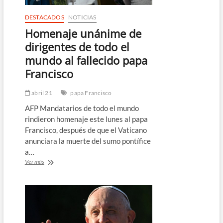
DESTACADOS
NOTICIAS
Homenaje unánime de
dirigentes de todo el
mundo al fallecido papa
Francisco
abril 21
papa Francisco
AFP Mandatarios de todo el mundo
rindieron homenaje este lunes al papa
Francisco, después de que el Vaticano
anunciara la muerte del sumo pontífice
a…
Homenaje
Ver más
unánime
de
dirigentes
de
todo
el