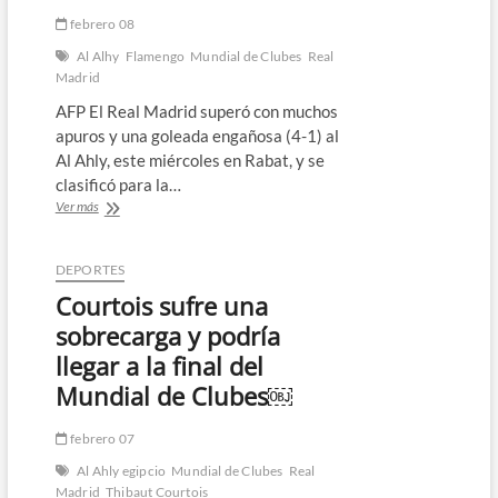
febrero 08
Al Alhy
Flamengo
Mundial de Clubes
Real
Madrid
AFP El Real Madrid superó con muchos
apuros y una goleada engañosa (4-1) al
Al Ahly, este miércoles en Rabat, y se
clasificó para la…
El
Ver más
Real
Madrid
sufre
DEPORTES
ante
Courtois sufre una
el
Al
sobrecarga y podría
Alhy,
llegar a la final del
pero
jugará
Mundial de Clubes￼
la
final
febrero 07
del
Mundialito
Al Ahly egipcio
Mundial de Clubes
Real
Madrid
Thibaut Courtois