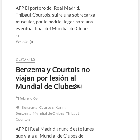
AFP El portero del Real Madrid,
Thibaut Courtois, sufre una sobrecarga
muscular, por lo podría llegar para una
eventual final del Mundial de Clubes
si…
Courtois
Ver más
sufre
una
sobrecarga
DEPORTES
y
Benzema y Courtois no
podría
llegar
viajan por lesión al
a
Mundial de Clubes￼
la
final
del
febrero 06
Mundial
Benzema
Courtois
Karim
de
Benzema
Mundial de Clubes
Thibaut
Clubes
Courtois
￼
AFP El Real Madrid anunció este lunes
que viaja al Mundial de Clubes de