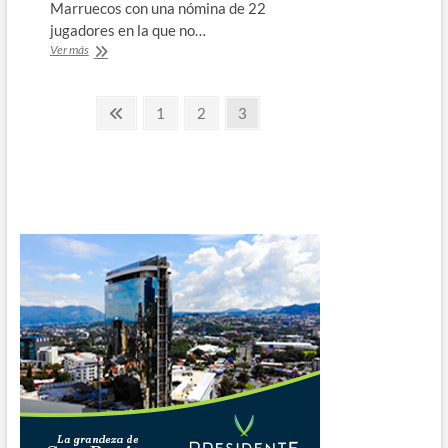
Marruecos con una nómina de 22
jugadores en la que no…
Benzema
Ver más
y
Courtois
Paginación
no
Página
Página
Página
Página
1
2
3
viajan
anterior
de
por
lesión
entradas
al
Mundial
de
Clubes
￼