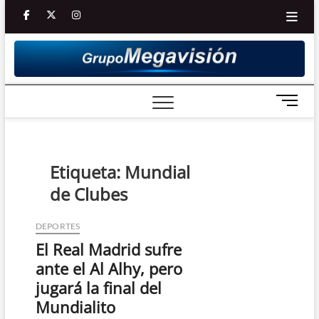
Saltar
facebook
twitter
Youtube
instagram
al
contenido
B
o
t
ó
n
Etiqueta:
Mundial
d
de Clubes
e
m
e
DEPORTES
n
El Real Madrid sufre
ú
ante el Al Alhy, pero
jugará la final del
Mundialito