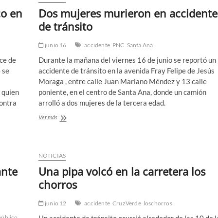
co en
Dos mujeres murieron en accidente
de tránsito
junio 16
accidente
PNC
Santa Ana
ce de
Durante la mañana del viernes 16 de junio se reportó un
 se
accidente de tránsito en la avenida Fray Felipe de Jesús
Moraga , entre calle Juan Mariano Méndez y 13 calle
, quien
poniente, en el centro de Santa Ana, donde un camión
contra
arrolló a dos mujeres de la tercera edad.
Dos
Ver más
mujeres
murieron
en
accidente
NOTICIAS
de
ante
Una pipa volcó en la carretera los
tránsito
chorros
junio 12
accidente
CruzVerde
loschorros
público