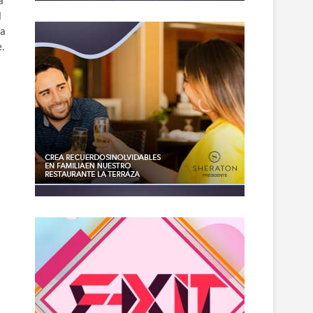
a
l
pa
.