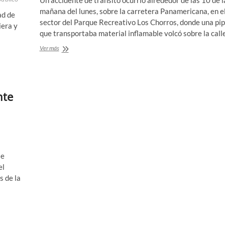
Un accidente de tránsito ocurrió alrededor de las 10 de l
mañana del lunes, sobre la carretera Panamericana, en e
ad de
sector del Parque Recreativo Los Chorros, donde una pi
iera y
que transportaba material inflamable volcó sobre la calle
Una
Ver más
pipa
volcó
en
la
nte
carretera
los
chorros
le
el
s de la