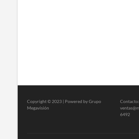
Copyright © 2023 | Powered by Grupo
Contacto:
Megavisión
ventas@me
6492