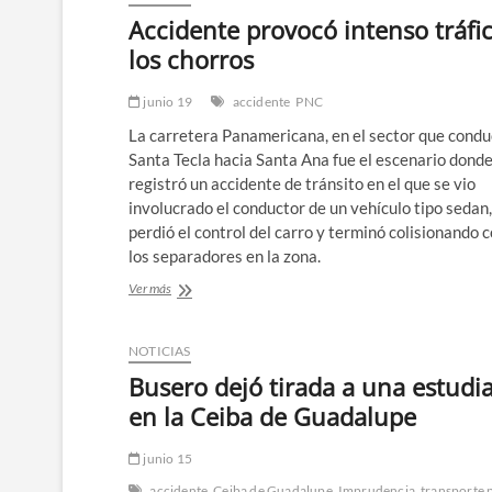
Accidente provocó intenso tráfi
los chorros
junio 19
accidente
PNC
La carretera Panamericana, en el sector que condu
Santa Tecla hacia Santa Ana fue el escenario donde
registró un accidente de tránsito en el que se vio
involucrado el conductor de un vehículo tipo sedan
perdió el control del carro y terminó colisionando 
los separadores en la zona.
Accidente
Ver más
provocó
intenso
tráfico
NOTICIAS
en
Busero dejó tirada a una estudi
los
chorros
en la Ceiba de Guadalupe
junio 15
accidente
Ceiba de Guadalupe
Imprudencia
transporte 