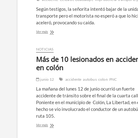
Según testigos, la señorita intentó bajar de la unid
transporte pero el motorista no esperó a que lo hic
aceleró, provocando su caída.
Busero
Ver más
dejó
tirada
a
NOTICIAS
una
Más de 10 lesionados en accide
estudiante
en
en colón
la
Ceiba
junio 12
accidente
autobus
colon
PNC
de
Guadalupe
La mañana del lunes 12 de junio ocurrió un fuerte
accidente de tránsito sobre el final de la cuarta cal
Poniente en el municipio de Colón, La Libertad, en 
hecho se vio involucrado el conductor de un autobú
ruta 105.
Más
Ver más
de
10