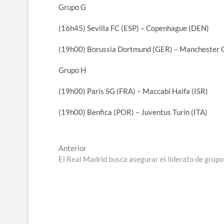
Grupo G
(16h45) Sevilla FC (ESP) – Copenhague (DEN)
(19h00) Borussia Dortmund (GER) – Manchester 
Grupo H
(19h00) París SG (FRA) – Maccabi Haifa (ISR)
(19h00) Benfica (POR) – Juventus Turín (ITA)
Navegación
Entrada
Anterior
anterior:
El Real Madrid busca asegurar el liderato de gru
de
entradas