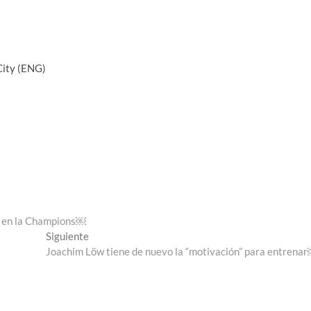
City (ENG)
po en la Champions￼
Entrada
Siguiente
siguiente:
Joachim Löw tiene de nuevo la “motivación” para entrena