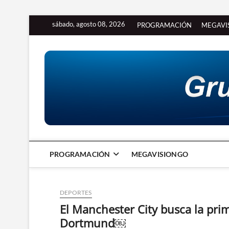
Saltar
sábado, agosto 08, 2026
PROGRAMACIÓN
MEGAVI
al
contenido
PROGRAMACIÓN
MEGAVISIONGO
DEPORTES
El Manchester City busca la pri
Dortmund￼