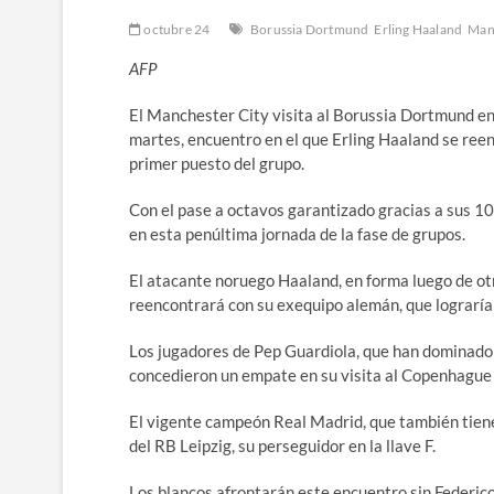
octubre 24
Borussia Dortmund
Erling Haaland
Manc
AFP
El Manchester City visita al Borussia Dortmund en 
martes, encuentro en el que Erling Haaland se reen
primer puesto del grupo.
Con el pase a octavos garantizado gracias a sus 10 
en esta penúltima jornada de la fase de grupos.
El atacante noruego Haaland, en forma luego de otr
reencontrará con su exequipo alemán, que lograría 
Los jugadores de Pep Guardiola, que han dominado l
concedieron un empate en su visita al Copenhague (0
El vigente campeón Real Madrid, que también tiene
del RB Leipzig, su perseguidor en la llave F.
Los blancos afrontarán este encuentro sin Federi