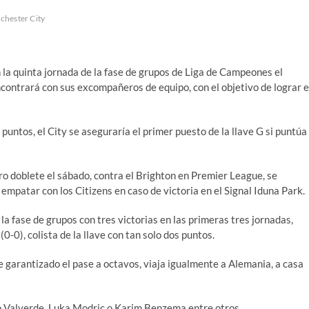
hester City
la quinta jornada de la fase de grupos de Liga de Campeones el
contrará con sus excompañeros de equipo, con el objetivo de lograr e
puntos, el City se aseguraría el primer puesto de la llave G si puntúa
o doblete el sábado, contra el Brighton en Premier League, se
empatar con los Citizens en caso de victoria en el Signal Iduna Park.
a fase de grupos con tres victorias en las primeras tres jornadas,
-0), colista de la llave con tan solo dos puntos.
 garantizado el pase a octavos, viaja igualmente a Alemania, a casa
co Valverde, Luka Modric o Karim Benzema entre otros.